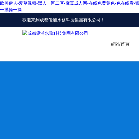
欧美伊人-爱草视频-黑人一区二区-麻豆成人网-在线免费黄色-色在线看-
一摸操一操
歡迎來到
成都優浦水務科技集團有限公司
！
網站首頁