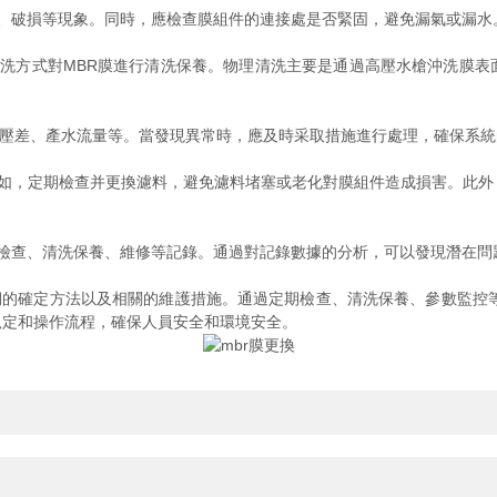
破損等現象。同時，應檢查膜組件的連接處是否緊固，避免漏氣或漏水
方式對MBR膜進行清洗保養。物理清洗主要是通過高壓水槍沖洗膜表
壓差、產水流量等。當發現異常時，應及時采取措施進行處理，確保系統
，定期檢查并更換濾料，避免濾料堵塞或老化對膜組件造成損害。此外
查、清洗保養、維修等記錄。通過對記錄數據的分析，可以發現潛在問題
的確定方法以及相關的維護措施。通過定期檢查、清洗保養、參數監控等
規定和操作流程，確保人員安全和環境安全。