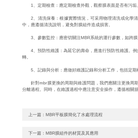
1、定期檢查：應定期檢查外觀，觀察膜表面是否有污垢、
2、清洗保養：根據實際情況，可采用物理清洗或化學清洗
中，應遵循清洗說明，避免對膜組件造成損害。
3、參數監控：應密切關注MBR系統的運行參數，如跨膜
4、預防性維護：為延它的壽命，應進行預防性維護。例如
轉。
5、記錄與分析：應做好維護記錄和分析工作，包括定期檢
針對mbr膜更換的周期與維護問題，我們應關注更換周期
分離過程。同時，在維護過程中應注意安全操作，遵循相關
上一篇：
MBR平板膜簡化了水處理流程
下一篇：
MBR膜組件的材質及其應用