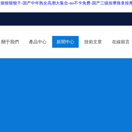
狠狠狠狠狠干-国产中年熟女高潮大集合-av不卡免费-国产三级按摩推拿按摩
關于我們
產品中心
新聞中心
技術文章
在線留言