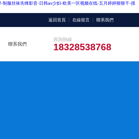
-制服丝袜先锋影音-日韩av少妇-欧美一区视频在线-五月婷婷狠狠干-摸
返回首頁
在線留言
聯系我們
咨詢熱線
聯系我們
18328538768