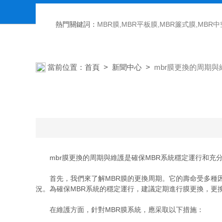
熱門關鍵詞：
MBR膜,MBR平板膜,MBR簾式膜,MBR
當前位置：
首頁
>
新聞中心
>
mbr膜更換的周期與
mbr膜更換的周期與維護是確保MBR系統穩定運行和充
首先，我們來了解MBR膜的更換周期。它的壽命受多種因
況。為確保MBR系統的穩定運行，建議定期進行膜更換，更
在維護方面，針對MBR膜系統，應采取以下措施：